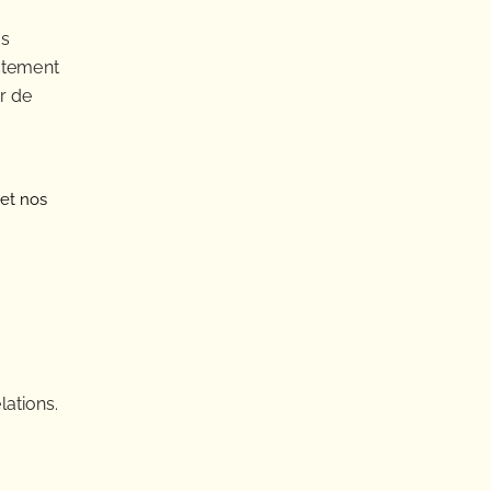
os
ectement
r de
et nos 
ations.