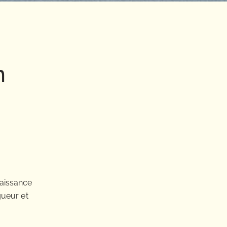
n
naissance
gueur et